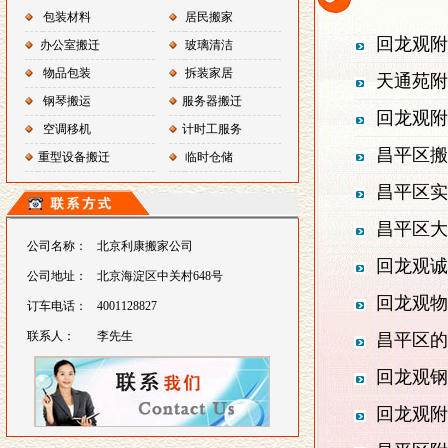
包装材料
居民搬家
回龙观附
办公室搬迁
玻璃清洁
物品包装
拆装家居
天通苑附
钢琴搬运
服务器搬迁
回龙观附
空调移机
计时工服务
昌平区搬
重型设备搬迁
临时仓储
昌平区实
昌平区大
公司名称：
北京利康搬家公司
回龙观诚
公司地址：
北京海淀区中关村648号
回龙观物
订车电话：
4001128827
联系人：
李先生
昌平区的
回龙观钢
回龙观附