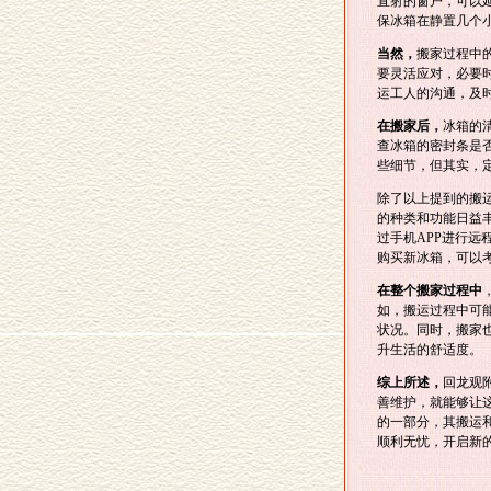
直射的窗户，可以
保冰箱在静置几个
当然，
搬家过程中
要灵活应对，必要
运工人的沟通，及
在搬家后，
冰箱的
查冰箱的密封条是
些细节，但其实，
除了以上提到的搬
的种类和功能日益
过手机APP进行
购买新冰箱，可以
在整个搬家过程中
如，搬运过程中可
状况。同时，搬家
升生活的舒适度。
综上所述，
回龙观
善维护，就能够让
的一部分，其搬运
顺利无忧，开启新