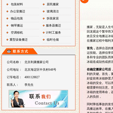
包装材料
居民搬家
办公室搬迁
玻璃清洁
物品包装
拆装家居
钢琴搬运
服务器搬迁
搬家，无疑是人生
回龙观这个繁华而
空调移机
计时工服务
效且安全地搬运冰
重型设备搬迁
临时仓储
在搬家过程中顺利
首先，
选择合适的
运技能。选择信誉
务和专业的团队而
冰箱造成划伤或挤
公司名称：
北京利康搬家公司
在确定搬家公司后
公司地址：
北京海淀区中关村648号
利的关键。首先，
订车电话：
4001128827
好提前将冰箱静置
冰箱的安全。可以
联系人：
李先生
都需要特别注意。
冰箱的使用寿命，
人的负担，
同时降低事故的发
高搬运效率。在搬