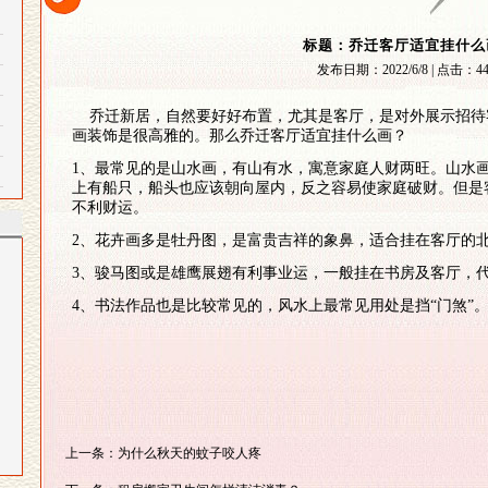
标题：乔迁客厅适宜挂什么
发布日期：
2022/6/8 |
点击：
4
乔迁新居，自然要好好布置，尤其是客厅，是对外展示招待
画装饰是很高雅的。那么乔迁客厅适宜挂什么画？
1、最常见的是山水画，有山有水，寓意家庭人财两旺。山水
上有船只，船头也应该朝向屋内，反之容易使家庭破财。但是
不利财运。
2、花卉画多是牡丹图，是富贵吉祥的象鼻，适合挂在客厅的
3、骏马图或是雄鹰展翅有利事业运，一般挂在书房及客厅，
4、书法作品也是比较常见的，风水上最常见用处是挡“门煞”
上一条：为什么秋天的蚊子咬人疼