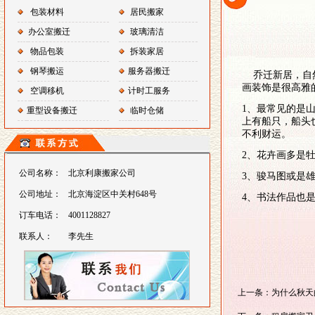
包装材料
居民搬家
办公室搬迁
玻璃清洁
物品包装
拆装家居
钢琴搬运
服务器搬迁
乔迁新居，自然
画装饰是很高雅
空调移机
计时工服务
1、最常见的是
重型设备搬迁
临时仓储
上有船只，船头
不利财运。
2、花卉画多是
公司名称：
北京利康搬家公司
3、骏马图或是
公司地址：
北京海淀区中关村648号
4、书法作品也
订车电话：
4001128827
联系人：
李先生
上一条：为什么秋天